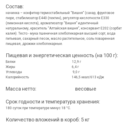
Состав:
начинка – конфитюр термостабильный “Вишня” (сахар, фруктовое
пюре, стабилизатор Е440 (пектин), регулятор кислотности Е330
(лимонная кислота), ароматизатор “Вишня” идентичный
натуральному, краситель “Алтайская вишня”, консервант Е202 (сорбат
калия). Тесто - мука пшеничная хлебопекарная высший сорт, вода
питьевая, сахарный песок, масло растительное, соль поваренная
пищевая, дрожжи хлебопекарные.
Пищевая и энергетическая ценность (на 100 г):
Белки 12,9 г
Жиры 6,4 г
Углеводы 9,0 г
Калорийность 146,5 ккал/613 кДж
Масса нетто:
весовые
Срок годности и температура хранения:
180 суток при температуре минус 18 °C.
Количество вложений в короб: 5 кг